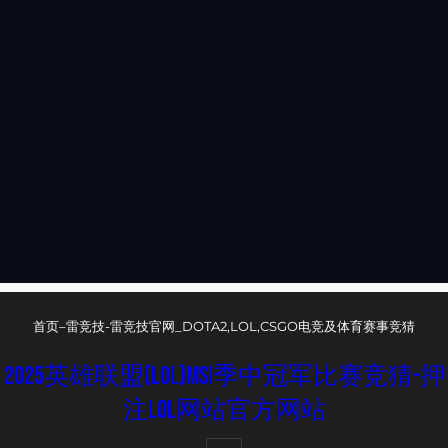
跳
首页–雷竞技-雷竞技官网_DOTA2,LOL,CSGO电竞及体育赛事竞猜
至
内
2025英雄联盟(LOL)MSI季中冠军比赛竞猜-押
容
注lol网站官方网站