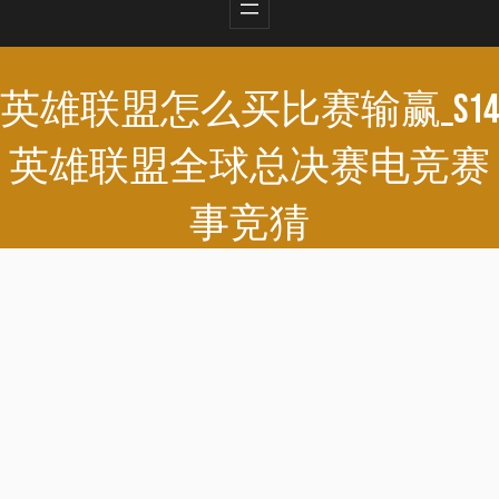
英雄联盟怎么买比赛输赢_S14
英雄联盟全球总决赛电竞赛
事竞猜