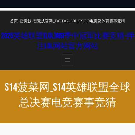
跳
首页–雷竞技-雷竞技官网_DOTA2,LOL,CSGO电竞及体育赛事竞猜
至
内
2025英雄联盟(LOL)MSI季中冠军比赛竞猜-押
容
注lol网站官方网站
S14菠菜网_S14英雄联盟全球
总决赛电竞赛事竞猜