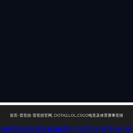
跳
首页–雷竞技-雷竞技官网_DOTA2,LOL,CSGO电竞及体育赛事竞猜
至
内
2025英雄联盟(LOL)MSI季中冠军比赛竞猜-押