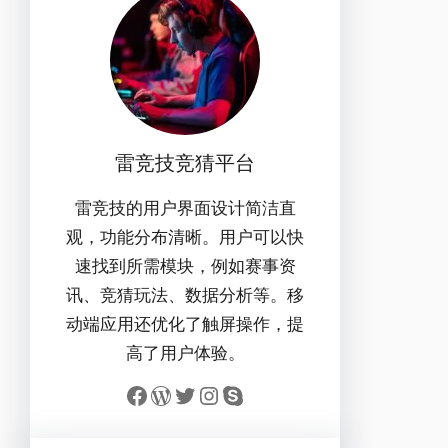
雷竞技竞猜平台
雷竞技的用户界面设计简洁直
观，功能分布清晰。用户可以快
速找到所需模块，例如赛事资
讯、竞猜玩法、数据分析等。移
动端应用还优化了触屏操作，提
高了用户体验。
Facebook
WordPress
Twitter
Instagram
Skype