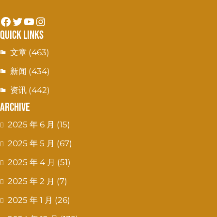
Facebook
Twitter
YouTube
Instagram
Quick Links
文章
(463)
新闻
(434)
资讯
(442)
Archive
2025 年 6 月
(15)
2025 年 5 月
(67)
2025 年 4 月
(51)
2025 年 2 月
(7)
2025 年 1 月
(26)