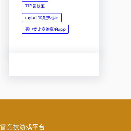
JJB竞技宝
raybet雷竞技地址
买电竞比赛输赢的app
雷竞技游戏平台