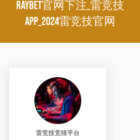
RAYBET官网下注_雷竞技
app_2024雷竞技官网
雷竞技竞猜平台