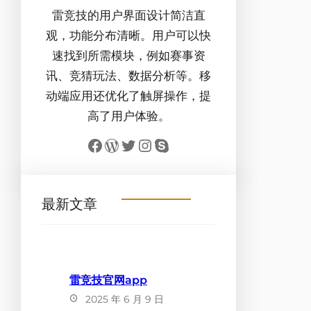
雷竞技的用户界面设计简洁直
观，功能分布清晰。用户可以快
速找到所需模块，例如赛事资
讯、竞猜玩法、数据分析等。移
动端应用还优化了触屏操作，提
高了用户体验。
Facebook
WordPress
Twitter
Instagram
Skype
最新文章
雷竞技官网app
2025 年 6 月 9 日