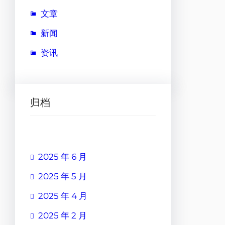
文章
新闻
资讯
归档
2025 年 6 月
2025 年 5 月
2025 年 4 月
2025 年 2 月