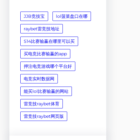
JJB竞技宝
lol菠菜盘口在哪
raybet雷竞技地址
S14比赛输赢在哪里可以买
买电竞比赛输赢的app
押注电竞游戏哪个平台好
电竞实时数据网
能买lol比赛输赢的网站
雷竞技raybet体育
雷竞技raybet网页版