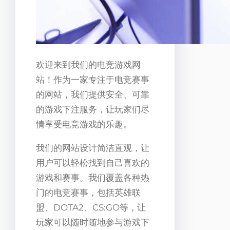
欢迎来到我们的电竞游戏网
站！作为一家专注于电竞赛事
的网站，我们提供安全、可靠
的游戏下注服务，让玩家们尽
情享受电竞游戏的乐趣。
我们的网站设计简洁直观，让
用户可以轻松找到自己喜欢的
游戏和赛事。我们覆盖各种热
门的电竞赛事，包括英雄联
盟、DOTA2、CS:GO等，让
玩家可以随时随地参与游戏下