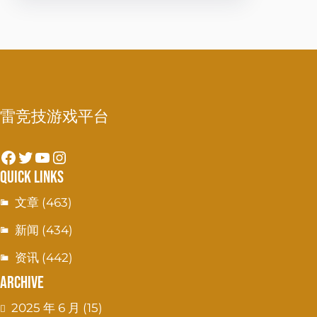
雷竞技游戏平台
Facebook
Twitter
YouTube
Instagram
Quick Links
文章
(463)
新闻
(434)
资讯
(442)
Archive
2025 年 6 月
(15)