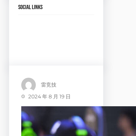
Social Links
Facebook
Twitter
LinkedIn
Instagram
雷竞技
2024 年 8 月 19 日