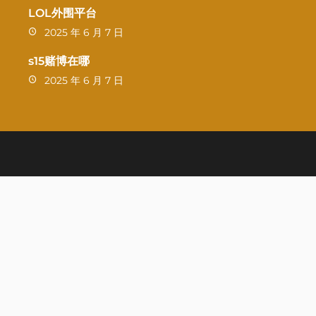
LOL外围平台
2025 年 6 月 7 日
s15赌博在哪
2025 年 6 月 7 日