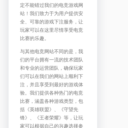
定不能错过我们的电竞游戏网
站！我们致力于为用户提供安
全、可靠的游戏下注服务，让
玩家可以在这里尽情享受电竞
比赛的乐趣。
与其他电竞网站不同的是，我
们的平台拥有一流的技术团队
和专业的运营团队，确保玩家
们可以在我们的网站上顺利下
注，并且享受到最好的游戏体
验。我们提供各种热门的电竞
比赛，涵盖各种游戏类型，包
括《英雄联盟》、《守望先
锋》、《王者荣耀》等，让玩
家可以根据自己的兴趣选择参