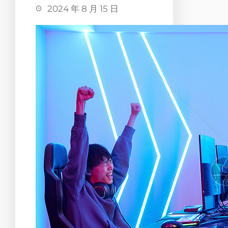
2024 年 8 月 15 日