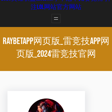
容
注lol网站官方网站
RAYBETapp网页版_雷竞技app网
页版_2024雷竞技官网