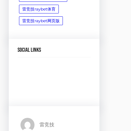
雷竞技raybet体育
雷竞技raybet网页版
Social Links
Facebook
Twitter
LinkedIn
Instagram
雷竞技