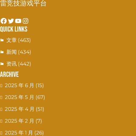
雷竞技游戏平台
Facebook
Twitter
YouTube
Instagram
Quick Links
文章
(463)
新闻
(434)
资讯
(442)
Archive
2025 年 6 月
(15)
2025 年 5 月
(67)
2025 年 4 月
(51)
2025 年 2 月
(7)
2025 年 1 月
(26)