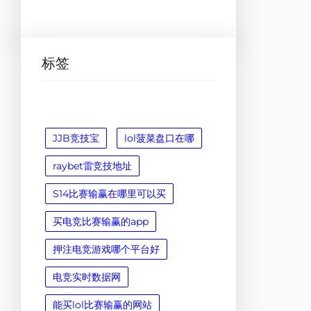
标签
JJB竞技宝
lol菠菜盘口在哪
raybet雷竞技地址
S14比赛输赢在哪里可以买
买电竞比赛输赢的app
押注电竞游戏哪个平台好
电竞实时数据网
能买lol比赛输赢的网站