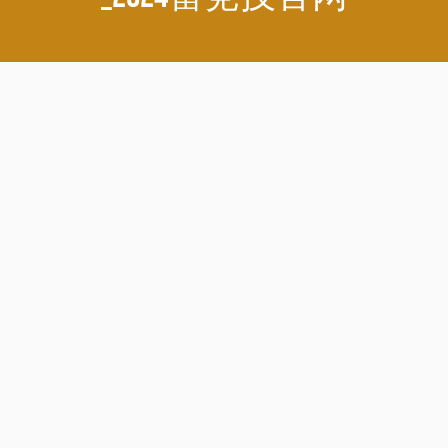
雷竞技竞猜平台
雷竞技的用户界面设计简洁直
观，功能分布清晰。用户可以快