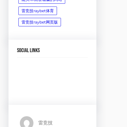
雷竞技raybet体育
雷竞技raybet网页版
Social Links
Facebook
Twitter
LinkedIn
Instagram
雷竞技