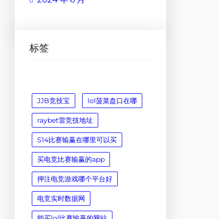
标签
JJB竞技宝
lol菠菜盘口在哪
raybet雷竞技地址
S14比赛输赢在哪里可以买
买电竞比赛输赢的app
押注电竞游戏哪个平台好
电竞实时数据网
能买lol比赛输赢的网站