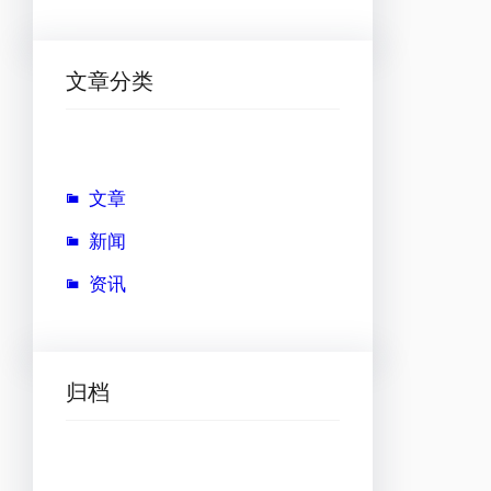
文章分类
文章
新闻
资讯
归档