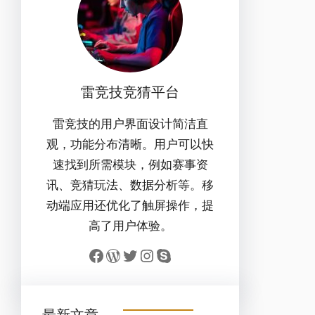
雷竞技竞猜平台
雷竞技的用户界面设计简洁直
观，功能分布清晰。用户可以快
速找到所需模块，例如赛事资
讯、竞猜玩法、数据分析等。移
动端应用还优化了触屏操作，提
高了用户体验。
Facebook
WordPress
Twitter
Instagram
Skype