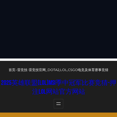
跳
首页–雷竞技-雷竞技官网_DOTA2,LOL,CSGO电竞及体育赛事竞猜
至
内
2025英雄联盟(LOL)MSI季中冠军比赛竞猜-押
容
注lol网站官方网站