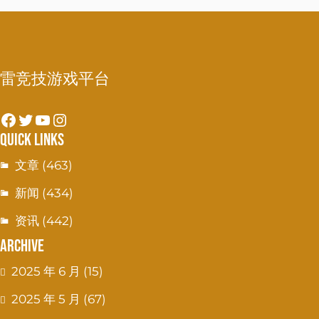
雷竞技游戏平台
Facebook
Twitter
YouTube
Instagram
Quick Links
文章
(463)
新闻
(434)
资讯
(442)
Archive
2025 年 6 月
(15)
2025 年 5 月
(67)