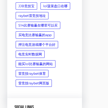
JJB竞技宝
lol菠菜盘口在哪
raybet雷竞技地址
S14比赛输赢在哪里可以买
买电竞比赛输赢的app
押注电竞游戏哪个平台好
电竞实时数据网
能买lol比赛输赢的网站
雷竞技raybet体育
雷竞技raybet网页版
Social Links