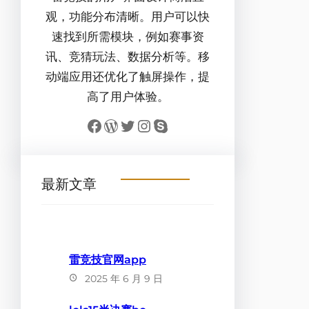
观，功能分布清晰。用户可以快
速找到所需模块，例如赛事资
讯、竞猜玩法、数据分析等。移
动端应用还优化了触屏操作，提
高了用户体验。
Facebook
WordPress
Twitter
Instagram
Skype
最新文章
雷竞技官网app
2025 年 6 月 9 日