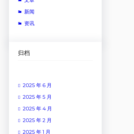
文章
新闻
资讯
归档
2025 年 6 月
2025 年 5 月
2025 年 4 月
2025 年 2 月
2025 年 1 月