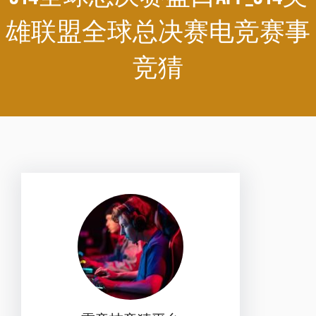
雄联盟全球总决赛电竞赛事
竞猜