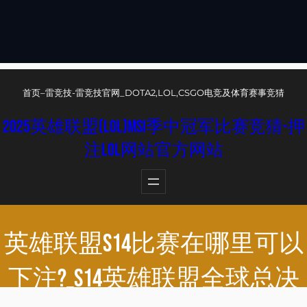
跳
首页–雷竞技-雷竞技官网_DOTA2,LOL,CSGO电竞及体育赛事竞猜
至
内
2025英雄联盟(LOL)MSI季中冠军比赛竞猜-押
容
注lol网站官方网站
英雄联盟S14比赛在哪里可以
下注?_S14英雄联盟全球总决