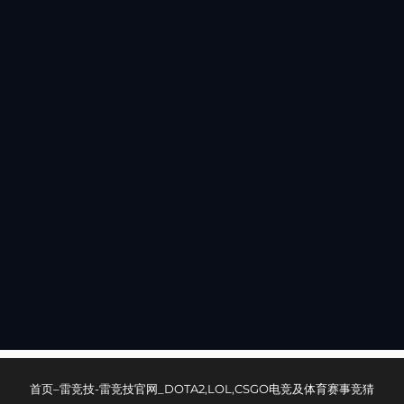
跳
首页–雷竞技-雷竞技官网_DOTA2,LOL,CSGO电竞及体育赛事竞猜
至