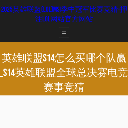
内
2025英雄联盟(LOL)MSI季中冠军比赛竞猜-押
容
注lol网站官方网站
英雄联盟S14怎么买哪个队赢
_S14英雄联盟全球总决赛电竞
赛事竞猜