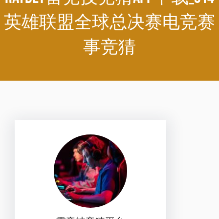
英雄联盟全球总决赛电竞赛
事竞猜