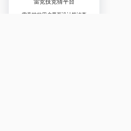
雷竞技竞猜平台
雷竞技的用户界面设计简洁直
观，功能分布清晰。用户可以快
速找到所需模块，例如赛事资
讯、竞猜玩法、数据分析等。移
动端应用还优化了触屏操作，提
高了用户体验。
Facebook
WordPress
Twitter
Instagram
Skype
最新文章
雷竞技官网app