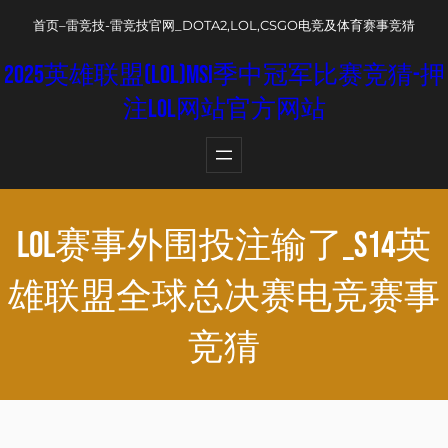
跳
首页–雷竞技-雷竞技官网_DOTA2,LOL,CSGO电竞及体育赛事竞猜
至
内
2025英雄联盟(LOL)MSI季中冠军比赛竞猜-押
容
注lol网站官方网站
lol赛事外围投注输了_S14英
雄联盟全球总决赛电竞赛事
竞猜