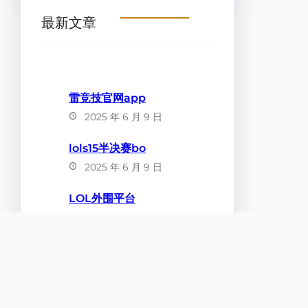
最新文章
雷竞技官网app
2025 年 6 月 9 日
lols15半决赛bo
2025 年 6 月 9 日
LOL外围平台
2025 年 6 月 7 日
s15赌博在哪
2025 年 6 月 7 日
英雄联盟lpl比赛怎么赌