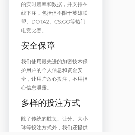
的实时赔率和数据，并支持在
线下注，包括但不限于英雄联
盟、DOTA2、CS:GO等热门
电竞比赛。
安全保障
我们使用最先进的加密技术保
护用户的个人信息和资金安
全，让用户放心投注，不用担
心信息泄露。
多样的投注方式
除了传统的胜负、让分、大小
球等投注方式外，我们还提供