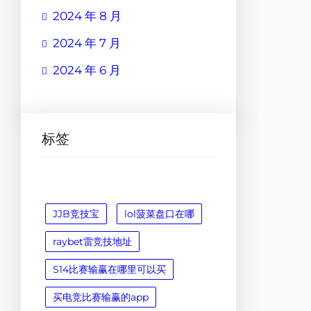
2024 年 8 月
2024 年 7 月
2024 年 6 月
标签
JJB竞技宝
lol菠菜盘口在哪
raybet雷竞技地址
S14比赛输赢在哪里可以买
买电竞比赛输赢的app