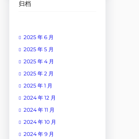
归档
2025 年 6 月
2025 年 5 月
2025 年 4 月
2025 年 2 月
2025 年 1 月
2024 年 12 月
2024 年 11 月
2024 年 10 月
2024 年 9 月