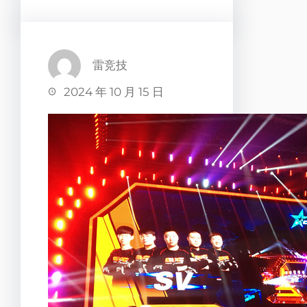
雷竞技
2024 年 10 月 15 日