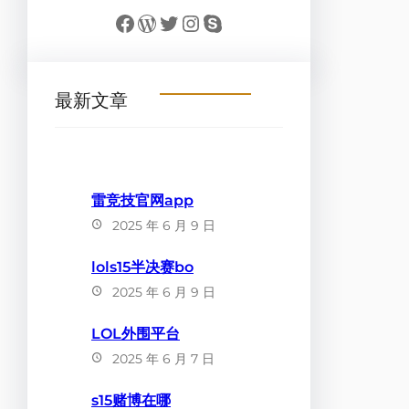
Facebook
WordPress
Twitter
Instagram
Skype
最新文章
雷竞技官网app
2025 年 6 月 9 日
lols15半决赛bo
2025 年 6 月 9 日
LOL外围平台
2025 年 6 月 7 日
s15赌博在哪