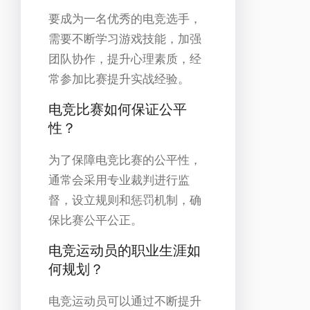
要成为一名优秀的电竞选手，
需要不断学习游戏技能，加强
团队协作，提升心理素质，经
常参加比赛提升实战经验。
电竞比赛如何保证公平
性？
为了保障电竞比赛的公平性，
通常会采用专业裁判进行监
督，设立规则和惩罚机制，确
保比赛公平公正。
电竞运动员的职业生涯如
何规划？
电竞运动员可以通过不断提升