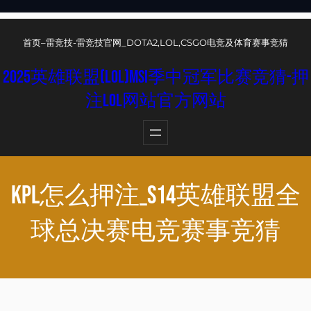
跳
首页–雷竞技-雷竞技官网_DOTA2,LOL,CSGO电竞及体育赛事竞猜
至
内
2025英雄联盟(LOL)MSI季中冠军比赛竞猜-押
容
注lol网站官方网站
kpl怎么押注_S14英雄联盟全
球总决赛电竞赛事竞猜