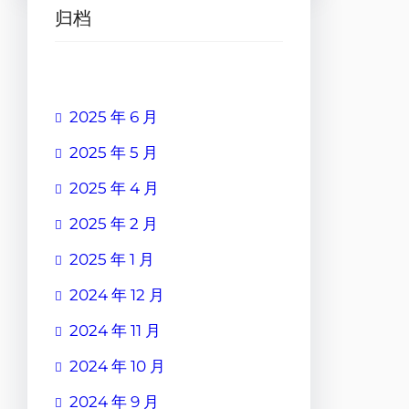
归档
2025 年 6 月
2025 年 5 月
2025 年 4 月
2025 年 2 月
2025 年 1 月
2024 年 12 月
2024 年 11 月
2024 年 10 月
2024 年 9 月