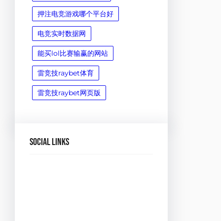
押注电竞游戏哪个平台好
电竞实时数据网
能买lol比赛输赢的网站
雷竞技raybet体育
雷竞技raybet网页版
Social Links
Facebook
Twitter
LinkedIn
Instagram