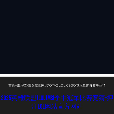
跳
首页–雷竞技-雷竞技官网_DOTA2,LOL,CSGO电竞及体育赛事竞猜
至
内
2025英雄联盟(LOL)MSI季中冠军比赛竞猜-押
容
注lol网站官方网站