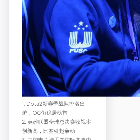
1. Dota2新赛季战队排名出
炉，OG仍稳居榜首
2. 英雄联盟全球总决赛收视率
创新高，比赛引起轰动
3. 中国电竞选手在国际赛事中