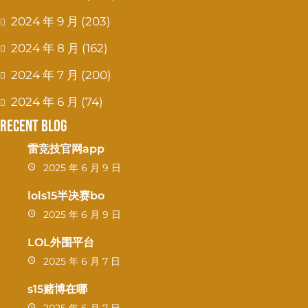
2024 年 9 月
(203)
2024 年 8 月
(162)
2024 年 7 月
(200)
2024 年 6 月
(74)
Recent Blog
雷竞技官网app
2025 年 6 月 9 日
lols15半决赛bo
2025 年 6 月 9 日
LOL外围平台
2025 年 6 月 7 日
s15赌博在哪
2025 年 6 月 7 日