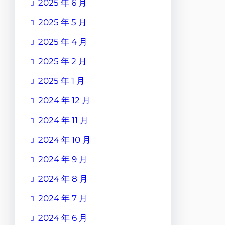
2025 年 6 月
2025 年 5 月
2025 年 4 月
2025 年 2 月
2025 年 1 月
2024 年 12 月
2024 年 11 月
2024 年 10 月
2024 年 9 月
2024 年 8 月
2024 年 7 月
2024 年 6 月