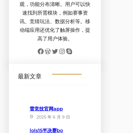
观，功能分布清晰。用户可以快
速找到所需模块，例如赛事资
讯、竞猜玩法、数据分析等。移
动端应用还优化了触屏操作，提
高了用户体验。
Facebook
WordPress
Twitter
Instagram
Skype
最新文章
雷竞技官网app
2025 年 6 月 9 日
lols15半决赛bo