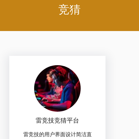
竞猜
雷竞技竞猜平台
雷竞技的用户界面设计简洁直