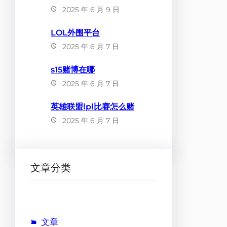
2025 年 6 月 9 日
LOL外围平台
2025 年 6 月 7 日
s15赌博在哪
2025 年 6 月 7 日
英雄联盟lpl比赛怎么赌
2025 年 6 月 7 日
文章分类
文章