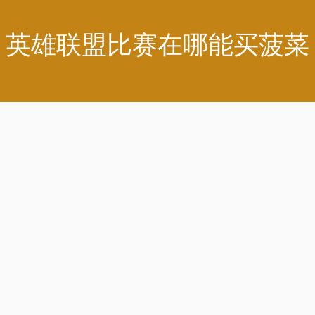
英雄联盟比赛在哪能买菠菜
雷竞技竞猜平台