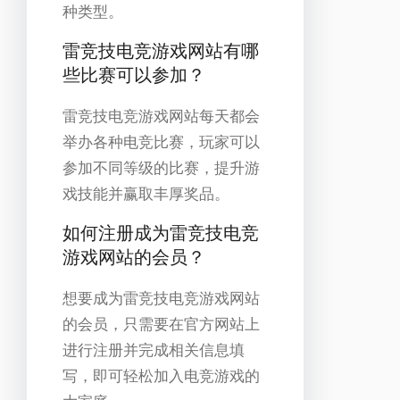
种类型。
雷竞技电竞游戏网站有哪
些比赛可以参加？
雷竞技电竞游戏网站每天都会
举办各种电竞比赛，玩家可以
参加不同等级的比赛，提升游
戏技能并赢取丰厚奖品。
如何注册成为雷竞技电竞
游戏网站的会员？
想要成为雷竞技电竞游戏网站
的会员，只需要在官方网站上
进行注册并完成相关信息填
写，即可轻松加入电竞游戏的