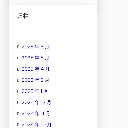
归档
2025 年 6 月
2025 年 5 月
2025 年 4 月
2025 年 2 月
2025 年 1 月
2024 年 12 月
2024 年 11 月
2024 年 10 月