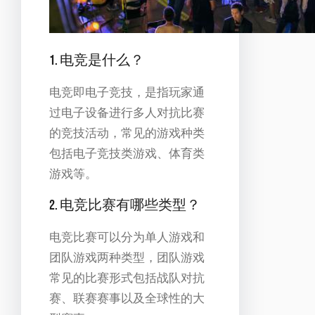
1. 电竞是什么？
电竞即电子竞技，是指玩家通
过电子设备进行多人对抗比赛
的竞技活动，常见的游戏种类
包括电子竞技类游戏、体育类
游戏等。
2. 电竞比赛有哪些类型？
电竞比赛可以分为单人游戏和
团队游戏两种类型，团队游戏
常见的比赛形式包括战队对抗
赛、联赛赛事以及全球性的大