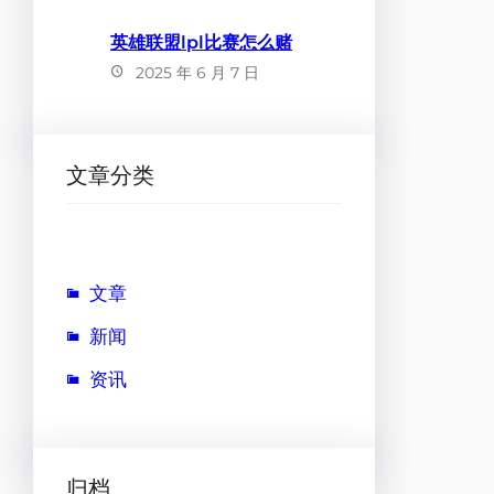
英雄联盟lpl比赛怎么赌
2025 年 6 月 7 日
文章分类
文章
新闻
资讯
归档