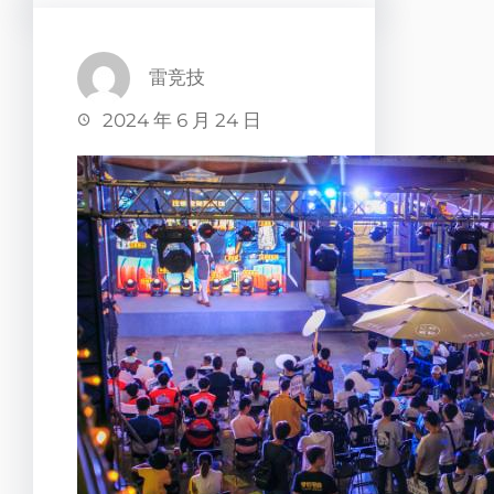
雷竞技
2024 年 6 月 24 日