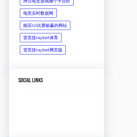
押注电竞游戏哪个平台好
电竞实时数据网
能买lol比赛输赢的网站
雷竞技raybet体育
雷竞技raybet网页版
Social Links
Facebook
Twitter
LinkedIn
Instagram