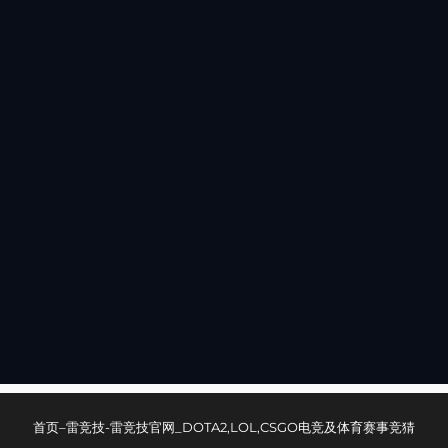
跳
首页–雷竞技-雷竞技官网_DOTA2,LOL,CSGO电竞及体育赛事竞猜
至