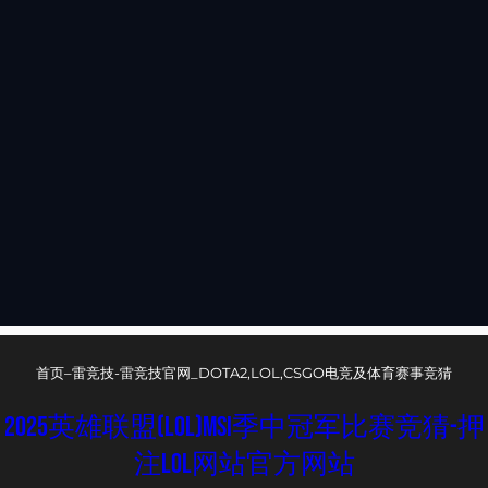
跳
首页–雷竞技-雷竞技官网_DOTA2,LOL,CSGO电竞及体育赛事竞猜
至
内
2025英雄联盟(LOL)MSI季中冠军比赛竞猜-押
容
注lol网站官方网站