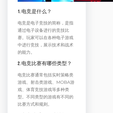
1. 电竞是什么？
电竞是电子竞技的简称，是指
通过电子设备进行的竞技比
赛。玩家可以在各种电子游戏
中进行竞技，展示技术和战术
的能力。
2. 电竞比赛有哪些类型？
电竞比赛通常包括实时策略类
游戏、射击类游戏、MOBA游
戏、体育竞技游戏等多种类
型。不同类型的游戏有不同的
比赛方式和规则。