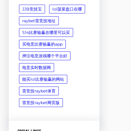
JJB竞技宝
lol菠菜盘口在哪
raybet雷竞技地址
S14比赛输赢在哪里可以买
买电竞比赛输赢的app
押注电竞游戏哪个平台好
电竞实时数据网
能买lol比赛输赢的网站
雷竞技raybet体育
雷竞技raybet网页版