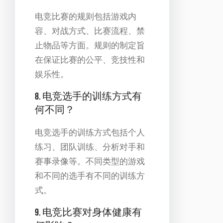
电竞比赛的规则包括游戏内
容、对战方式、比赛流程、禁
止物品等方面。规则的制定旨
在保证比赛的公平、竞技性和
娱乐性。
8. 电竞选手的训练方式有
何不同？
电竞选手的训练方式包括个人
练习、团队训练、分析对手和
赛事录像等。不同类型的游戏
和不同的选手有不同的训练方
式。
9. 电竞比赛对身体健康有