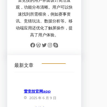
雷竞技的用户界面设计简洁直
观，功能分布清晰。用户可以快
速找到所需模块，例如赛事资
讯、竞猜玩法、数据分析等。移
动端应用还优化了触屏操作，提
高了用户体验。
Facebook
WordPress
Twitter
Instagram
Skype
最新文章
雷竞技官网app
2025 年 6 月 9 日